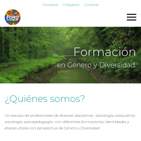
Facebook
Instagram
Contacto
Formación
en Género y Diversidad.
¿Quiénes somos?
Un equipo de profesionales de diversas disciplinas -psicología, psiquiatría,
sociología, psicopedagogía- con diferentes formaciones, identidades y
etapas vitales con perspectiva de Género y Diversidad.